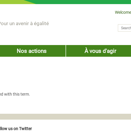
Welcome
our un avenir à égalité
Search
Sear
Nos actions
À vous d'agir
ed with this term.
llow us on Twitter