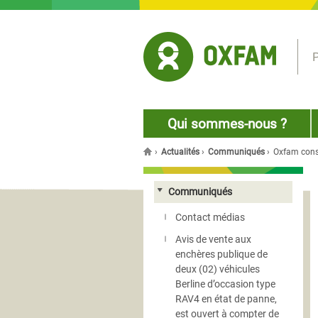
Jump to navigation
P
Qui sommes-nous ?
›
Actualités
›
Communiqués
›
Oxfam const
You are here
Communiqués
Contact médias
Avis de vente aux
enchères publique de
deux (02) véhicules
Berline d’occasion type
RAV4 en état de panne,
est ouvert à compter de