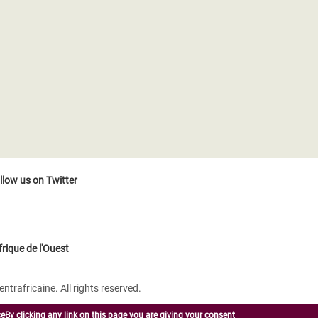
llow us on Twitter
rique de l'Ouest
rafricaine. All rights reserved.
eBy clicking any link on this page you are giving your consent