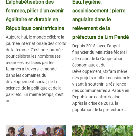
L'alphabétisation des
Eau, hygiène,
femmes, pilier d'un avenir
assainissement : pierre
égalitaire et durable en
angulaire dans le
République centrafricaine
relèvement de la
préfecture de Lim Pendé
Aujourd'hui, le monde célèbre la
journée internationale des droits
Depuis 2018, avec l’appui
de la femme. C'est une journée
financier du Ministère fédéral
pour célébrer les nombreuses
allemand de la Coopération
avancées réalisées par les
économique et du
femmes à travers le monde
Développement, Oxfam mène
dans les domaines du
des projets multidimensionnels
développement social, de la
visant à soutenir la résilience
science, de la politique et de la
des communautés à Paoua en
paix, etc. En même temps, c'est
Republique centrafricaine.
un...
Après la crise de 2013, la
population de la préfecture...