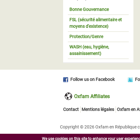
Bonne Gouvernance
FSL (sécurité alimentaire et
moyens d'existence)
Protection/Genre
WASH (eau, hygiène,
assainissement)
Follow us on Facebook
Fo
Oxfam Affiliates
Contact
Mentions légales
Oxfam en Af
Copyright © 2026 Oxfam en République cent
We use cookies on this site to enhance your user experienc