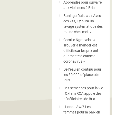
Apprendre pour survivre
aux violences à Bria
Baninga Raissa : « Avec
ces kits, il y aura un
lavage systématique des
mains chez moi. »
Camille Ngouvela : «
Trouver à manger est
difficile car les prix ont
augmenté à cause du
coronavirus »
De l’eau en continu pour
les 50 000 déplacés de
PK3
Des semences pour la vie
: Oxfam RCA appuie des
bénéficiaires de Bria
I Londo Awè! Les
femmes pour la paix en