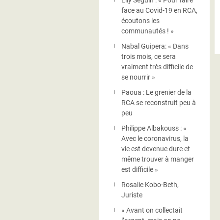
Lily Séguin : « Pour faire
face au Covid-19 en RCA,
écoutons les
communautés ! »
Nabal Guipera: « Dans
trois mois, ce sera
vraiment très difficile de
se nourrir »
Paoua : Le grenier de la
RCA se reconstruit peu à
peu
Philippe Albakouss : «
Avec le coronavirus, la
vie est devenue dure et
même trouver à manger
est difficile »
Rosalie Kobo-Beth,
Juriste
« Avant on collectait