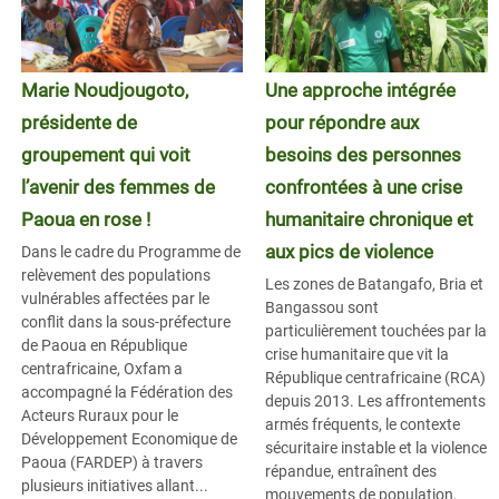
Marie Noudjougoto,
Une approche intégrée
présidente de
pour répondre aux
groupement qui voit
besoins des personnes
l’avenir des femmes de
confrontées à une crise
Paoua en rose !
humanitaire chronique et
aux pics de violence
Dans le cadre du Programme de
relèvement des populations
Les zones de Batangafo, Bria et
vulnérables affectées par le
Bangassou sont
conflit dans la sous-préfecture
particulièrement touchées par la
de Paoua en République
crise humanitaire que vit la
centrafricaine, Oxfam a
République centrafricaine (RCA)
accompagné la Fédération des
depuis 2013. Les affrontements
Acteurs Ruraux pour le
armés fréquents, le contexte
Développement Economique de
sécuritaire instable et la violence
Paoua (FARDEP) à travers
répandue, entraînent des
plusieurs initiatives allant...
mouvements de population,