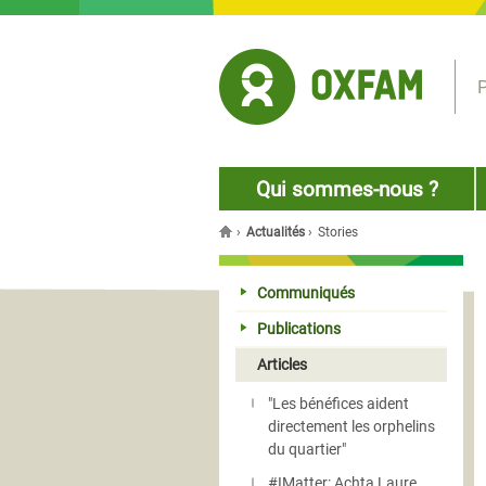
Jump to navigation
P
Qui sommes-nous ?
›
Actualités
›
Stories
You are here
Communiqués
Publications
Articles
"Les bénéfices aident
directement les orphelins
du quartier"
#IMatter: Achta Laure