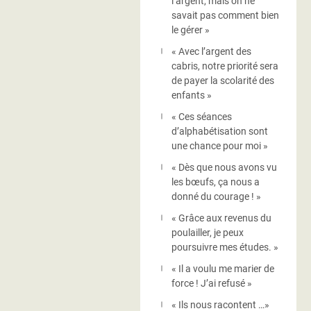
l’argent, mais on ne
savait pas comment bien
le gérer »
« Avec l’argent des
cabris, notre priorité sera
de payer la scolarité des
enfants »
« Ces séances
d’alphabétisation sont
une chance pour moi »
« Dès que nous avons vu
les bœufs, ça nous a
donné du courage ! »
« Grâce aux revenus du
poulailler, je peux
poursuivre mes études. »
« Il a voulu me marier de
force ! J’ai refusé »
« Ils nous racontent …»