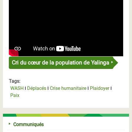
Cri du cœur de la population de Yalinga
Tags:
WASH
Déplacés
Crise humanitaire
Plaidoyer
Paix
Communiqués