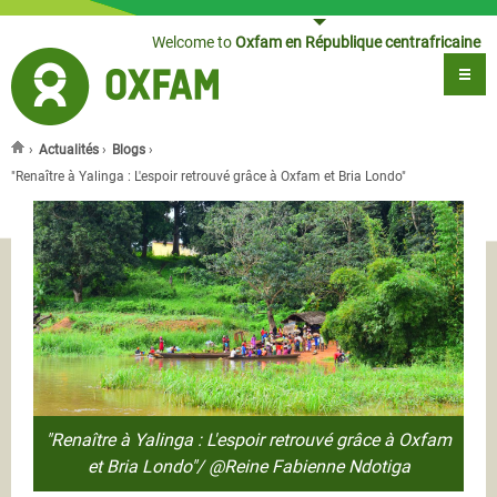
Jump to navigation
Welcome to
Oxfam en République centrafricaine
›
Actualités
›
Blogs
›
You are here
"Renaître à Yalinga : L'espoir retrouvé grâce à Oxfam et Bria Londo"
"Renaître à Yalinga : L'espoir retrouvé grâce à Oxfam
et Bria Londo"/ @Reine Fabienne Ndotiga