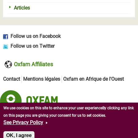
Articles
Follow us on Facebook
Follow us on Twitter
Oxfam Affiliates
Contact
Mentions légales
Oxfam en Afrique de l'Ouest
We use cookies on this site to enhance your user experienceBy clicking any link
on this page you are giving your consent for us to set cookies.
Copyright © 2026 Oxfam en République centrafricaine. All
See Privacy Policy
rights reserved.
OK, I agree