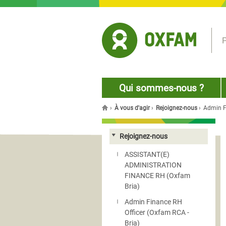
Jump to navigation
P
Qui sommes-nous ?
›
À vous d'agir
›
Rejoignez-nous
›
Admin F
You are here
Rejoignez-nous
ASSISTANT(E)
ADMINISTRATION
FINANCE RH (Oxfam
Bria)
Admin Finance RH
Officer (Oxfam RCA -
Bria)