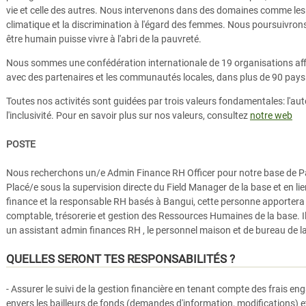
vie et celle des autres. Nous intervenons dans des domaines comme les 
climatique et la discrimination à l'égard des femmes. Nous poursuivron
être humain puisse vivre à l'abri de la pauvreté.
Nous sommes une confédération internationale de 19 organisations affili
avec des partenaires et les communautés locales, dans plus de 90 pays
Toutes nos activités sont guidées par trois valeurs fondamentales: l'aut
l'inclusivité. Pour en savoir plus sur nos valeurs, consultez
notre web
POSTE
Nous recherchons un/e Admin Finance RH Officer pour notre base de P
Placé/e sous la supervision directe du Field Manager de la base et en li
finance et la responsable RH basés à Bangui, cette personne apportera 
comptable, trésorerie et gestion des Ressources Humaines de la base. Il
un assistant admin finances RH , le personnel maison et de bureau de l
QUELLES SERONT TES RESPONSABILITÉS ?
- Assurer le suivi de la gestion financière en tenant compte des frais en
envers les bailleurs de fonds (demandes d'information, modifications