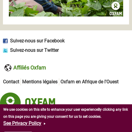
Suivez-nous sur Facebook
Suivez-nous sur Twitter
Affiliés Oxfam
Contact
Mentions légales
Oxfam en Afrique de l'Ouest
We use cookies on this site to enhance your user experienceBy clicking any link
on this page you are giving your consent for us to set cookies.
Copyright © 2026 Oxfam en République centrafricaine. Tous
See Privacy Policy
droits réservés.