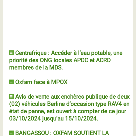
Depuis 2018, avec l’appui financier du Ministère
fédéral allemand de la Coopération économique et
du Développement (BMZ), Oxfam mène des projets
multidimensionnels visant à soutenir la résilience
des communautés. La sécurité alimentaire est l'une
des composantes importantes, avec le WASH et la...
Centrafrique : Accéder à l’eau potable, une
priorité des ONG locales APDC et ACRD
membres de la MDS.
Oxfam face à MPOX
Avis de vente aux enchères publique de deux
(02) véhicules Berline d’occasion type RAV4 en
état de panne, est ouvert à compter de ce jour
03/10/2024 jusqu’au 15/10/2024.
BANGASSOU : OXFAM SOUTIENT LA