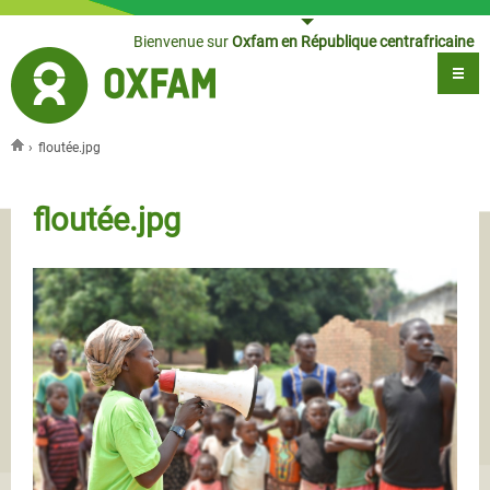
Jump to navigation
Bienvenue sur
Oxfam en République centrafricaine
›
floutée.jpg
Vous êtes ici
floutée.jpg