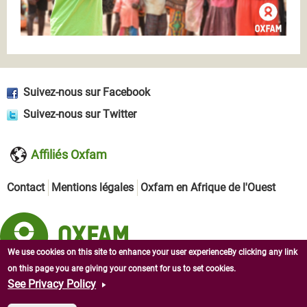
Suivez-nous sur Facebook
Suivez-nous sur Twitter
Affiliés Oxfam
Contact
Mentions légales
Oxfam en Afrique de l'Ouest
We use cookies on this site to enhance your user experienceBy clicking any link
on this page you are giving your consent for us to set cookies.
Copyright © 2026 Oxfam en République centrafricaine. Tous
See Privacy Policy
droits réservés.