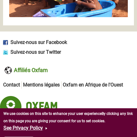
Suivez-nous sur Facebook
Suivez-nous sur Twitter
Affiliés Oxfam
Contact
Mentions légales
Oxfam en Afrique de l'Ouest
We use cookies on this site to enhance your user experienceBy clicking any link
on this page you are giving your consent for us to set cookies.
Copyright © 2026 Oxfam en République centrafricaine. Tous
See Privacy Policy
droits réservés.