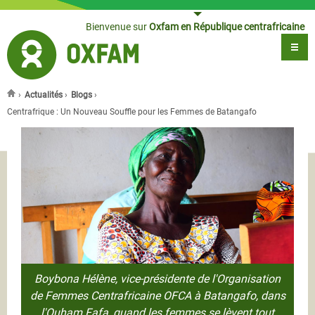
Jump to navigation
Bienvenue sur
Oxfam en République centrafricaine
›
Actualités
›
Blogs
›
Vous êtes ici
Centrafrique : Un Nouveau Souffle pour les Femmes de Batangafo
Boybona Hélène, vice-présidente de l'Organisation
de Femmes Centrafricaine OFCA à Batangafo, dans
l'Ouham Fafa, quand les femmes se lèvent tout