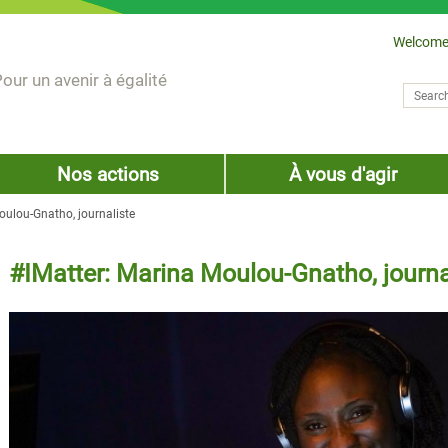
Welcome
our un avenir à égalité
Search
Sear
Nos actions
À vous d'agir
oulou-Gnatho, journaliste
#IMatter: Marina Moulou-Gnatho, journa