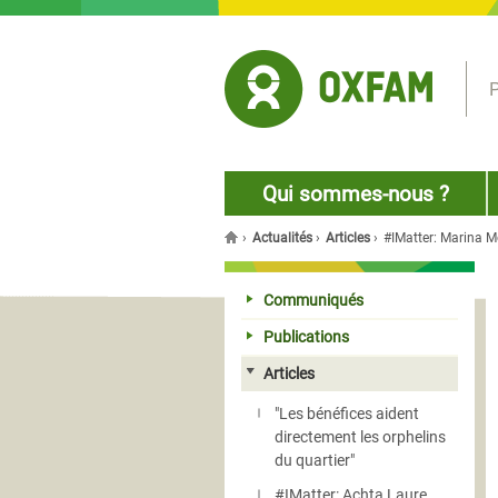
Jump to navigation
P
Qui sommes-nous ?
›
Actualités
›
Articles
›
#IMatter: Marina M
You are here
Communiqués
Publications
Articles
"Les bénéfices aident
directement les orphelins
du quartier"
#IMatter: Achta Laure