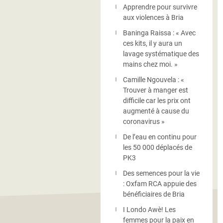
Apprendre pour survivre
aux violences à Bria
Baninga Raissa : « Avec
ces kits, il y aura un
lavage systématique des
mains chez moi. »
Camille Ngouvela : «
Trouver à manger est
difficile car les prix ont
augmenté à cause du
coronavirus »
De l’eau en continu pour
les 50 000 déplacés de
PK3
Des semences pour la vie
: Oxfam RCA appuie des
bénéficiaires de Bria
I Londo Awè! Les
femmes pour la paix en