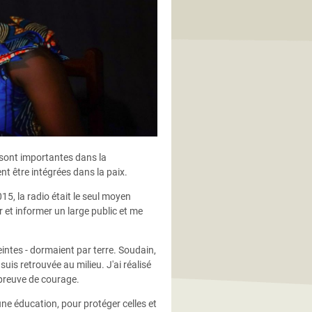
 sont importantes dans la
ent être intégrées dans la paix.
15, la radio était le seul moyen
er et informer un large public et me
intes - dormaient par terre. Soudain,
e suis retrouvée au milieu. J'ai réalisé
e preuve de courage.
une éducation, pour protéger celles et