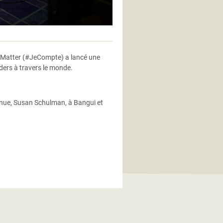
#IMatter (#JeCompte) a lancé une
ers à travers le monde.
onnue, Susan Schulman, à Bangui et