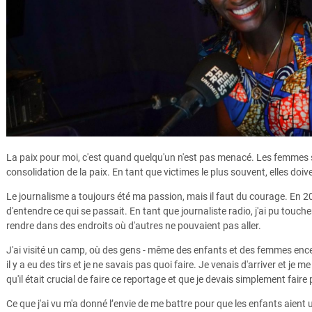
La paix pour moi, c'est quand quelqu'un n'est pas menacé. Les femmes
consolidation de la paix. En tant que victimes le plus souvent, elles doiv
Le journalisme a toujours été ma passion, mais il faut du courage. En 20
d'entendre ce qui se passait. En tant que journaliste radio, j'ai pu touch
rendre dans des endroits où d'autres ne pouvaient pas aller.
J'ai visité un camp, où des gens - même des enfants et des femmes ence
il y a eu des tirs et je ne savais pas quoi faire. Je venais d'arriver et je m
qu'il était crucial de faire ce reportage et que je devais simplement fair
Ce que j'ai vu m'a donné l’envie de me battre pour que les enfants aient 