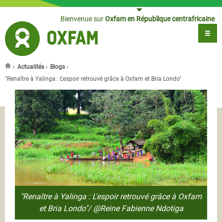
Jump to navigation
Bienvenue sur
Oxfam en République centrafricaine
›
Actualités
›
Blogs
›
Vous êtes ici
"Renaître à Yalinga : L'espoir retrouvé grâce à Oxfam et Bria Londo"
"Renaître à Yalinga : L'espoir retrouvé grâce à Oxfam
et Bria Londo"/ @Reine Fabienne Ndotiga