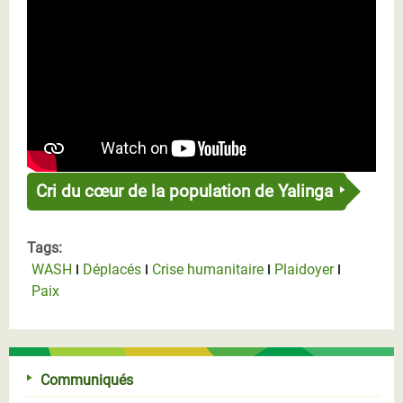
Cri du cœur de la population de Yalinga
Tags:
WASH
Déplacés
Crise humanitaire
Plaidoyer
Paix
Communiqués