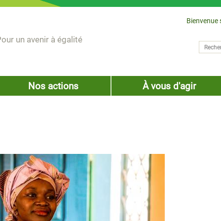
Bienvenue 
our un avenir à égalité
Recher
Form
Nos actions
À vous d'agir