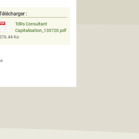
Télécharger :
TdRs Consultant
Capitalisation_130720.pdf
576.44 Ko
ge.