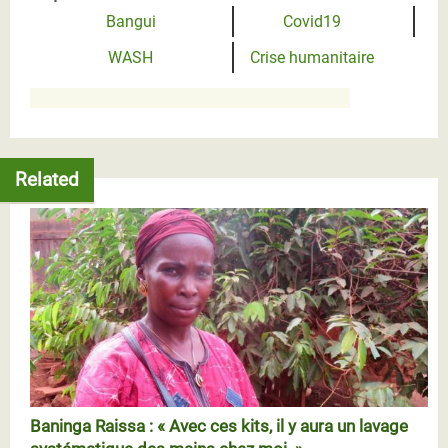
Bangui
Covid19
WASH
Crise humanitaire
Related
Baninga Raissa : « Avec ces kits, il y aura un lavage