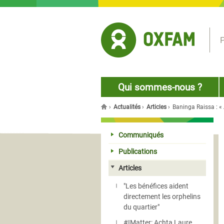
Jump to navigation
P
Qui sommes-nous ?
›
Actualités
›
Articles
›
Baninga Raissa : « 
Vous êtes ici
Communiqués
Publications
Articles
"Les bénéfices aident
directement les orphelins
du quartier"
#IMatter: Achta Laure