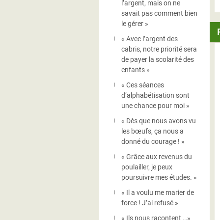
l’argent, mais on ne
savait pas comment bien
le gérer »
« Avec l’argent des
cabris, notre priorité sera
de payer la scolarité des
enfants »
« Ces séances
d’alphabétisation sont
une chance pour moi »
« Dès que nous avons vu
les bœufs, ça nous a
donné du courage ! »
« Grâce aux revenus du
poulailler, je peux
poursuivre mes études. »
« Il a voulu me marier de
force ! J’ai refusé »
« Ils nous racontent …»