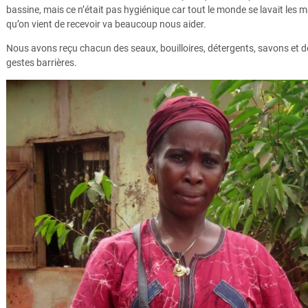
bassine, mais ce n’était pas hygiénique car tout le monde se lavait les 
qu’on vient de recevoir va beaucoup nous aider.
Nous avons reçu chacun des seaux, bouilloires, détergents, savons et d
gestes barrières.
25 juin 2020 - Baninga Raïssa, 36 ans, a reçu des kits de l
Votongbo1, au 4ème arrondissement de Bangui. © Mong