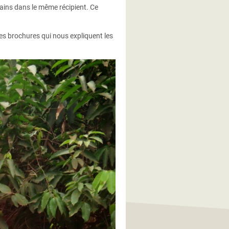
mains dans le même récipient. Ce
es brochures qui nous expliquent les
avage des mains dans le quartier
es Samba-Oxfam RCA.jpg