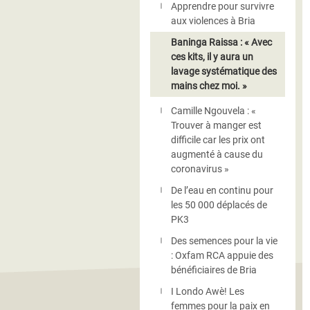
Apprendre pour survivre
aux violences à Bria
Baninga Raissa : « Avec
ces kits, il y aura un
lavage systématique des
mains chez moi. »
Camille Ngouvela : «
Trouver à manger est
difficile car les prix ont
augmenté à cause du
coronavirus »
De l’eau en continu pour
les 50 000 déplacés de
PK3
Des semences pour la vie
: Oxfam RCA appuie des
bénéficiaires de Bria
I Londo Awè! Les
femmes pour la paix en