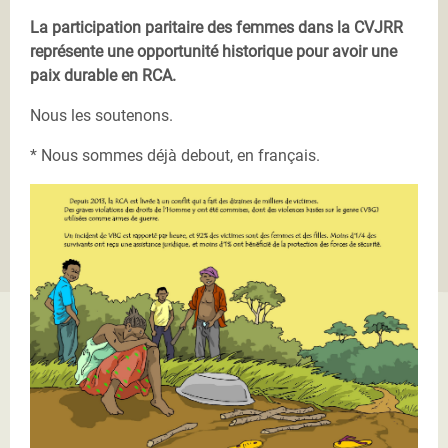
La participation paritaire des femmes dans la CVJRR
représente une opportunité historique pour avoir une
paix durable en RCA.
Nous les soutenons.
* Nous sommes déjà debout, en français.
1'.jpg
2'.jpg
3'.jpg
4'.jpg
5'.jpg
6'.jpg
7'.jpg
8'.jpg
9'.jpg
10'.jpg