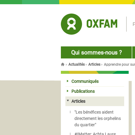
Jump to navigation
P
Qui sommes-nous ?
›
Actualités
›
Articles
›
Apprendre pour sur
Vous êtes ici
Communiqués
Publications
Articles
"Les bénéfices aident
directement les orphelins
du quartier"
#IMatter: Achta Laure