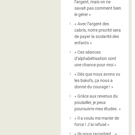
l’argent, mais on ne
savait pas comment bien
le gérer »
« Avec l’argent des
cabris, notre priorité sera
de payer la scolarité des
enfants »
« Ces séances
d’alphabétisation sont
une chance pour moi »
« Dès que nous avons vu
les bœufs, ça nous a
donné du courage ! »
« Grâce aux revenus du
poulailler, je peux
poursuivre mes études. »
« Il a voulu me marier de
force ! J’ai refusé »
« Ils nous racontent …»