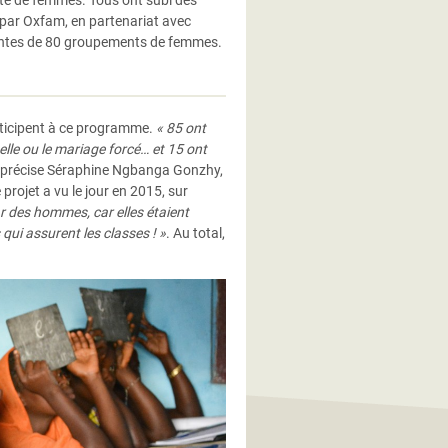
ité de femmes. Tous ont subi des
s par Oxfam, en partenariat avec
entes de 80 groupements de femmes.
rticipent à ce programme.
« 85 ont
uelle ou le mariage forcé… et 15 ont
, précise Séraphine Ngbanga Gonzhy,
projet a vu le jour en 2015, sur
r des hommes, car elles étaient
qui assurent les classes ! »
. Au total,