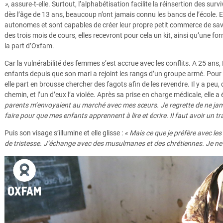
»
, assure-t-elle. Surtout, l’alphabétisation facilite la réinsertion des su
dès l’âge de 13 ans, beaucoup n’ont jamais connu les bancs de l’école. E
autonomes et sont capables de créer leur propre petit commerce de savon
des trois mois de cours, elles recevront pour cela un kit, ainsi qu’une f
la part d’Oxfam.
Car la vulnérabilité des femmes s’est accrue avec les conflits. A 25 ans,
enfants depuis que son mari a rejoint les rangs d’un groupe armé. Pour 
elle part en brousse chercher des fagots afin de les revendre. Il y a peu,
chemin, et l’un d’eux l’a violée. Après sa prise en charge médicale, elle a
parents m’envoyaient au marché avec mes sœurs. Je regrette de ne jamais 
faire pour que mes enfants apprennent à lire et écrire. Il faut avoir un tra
Puis son visage s’illumine et elle glisse :
« Mais ce que je préfère avec les 
de tristesse. J’échange avec des musulmanes et des chrétiennes. Je ne 
Fatima survivante Bria