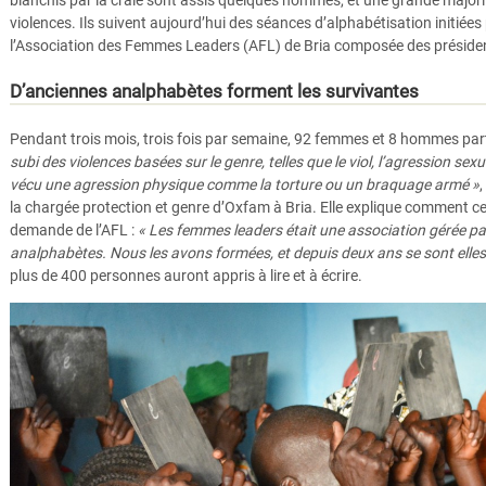
blanchis par la craie sont assis quelques hommes, et une grande major
violences. Ils suivent aujourd’hui des séances d’alphabétisation initiée
l’Association des Femmes Leaders (AFL) de Bria composée des présid
D’anciennes analphabètes forment les survivantes
Pendant trois mois, trois fois par semaine, 92 femmes et 8 hommes pa
subi des violences basées sur le genre, telles que le viol, l’agression sex
vécu une agression physique comme la torture ou un braquage armé »
la chargée protection et genre d’Oxfam à Bria. Elle explique comment ce 
demande de l’AFL :
« Les femmes leaders était une association gérée pa
analphabètes. Nous les avons formées, et depuis deux ans se sont elles 
plus de 400 personnes auront appris à lire et à écrire.
Survivants Bria