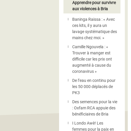
Apprendre pour survivre
aux violences à Bria
Baninga Raissa : « Avec
ces kits, il y aura un
lavage systématique des
mains chez moi. »
Camille Ngouvela : «
Trouver à manger est
difficile car les prix ont
augmenté à cause du
coronavirus »
De l’eau en continu pour
les 50 000 déplacés de
PK3
Des semences pour la vie
: Oxfam RCA appuie des
bénéficiaires de Bria
I Londo Awè! Les
femmes pour la paix en